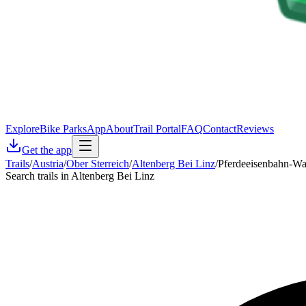
Explore
Bike Parks
App
About
Trail Portal
FAQ
Contact
Reviews
Get the app
Trails
/
Austria
/
Ober Sterreich
/
Altenberg Bei Linz
/
Pferdeeisenbahn-W
Search trails in Altenberg Bei Linz