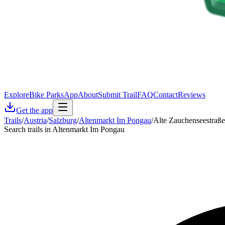
Explore
Bike Parks
App
About
Submit Trail
FAQ
Contact
Reviews
Get the app
Trails
/
Austria
/
Salzburg
/
Altenmarkt Im Pongau
/
Alte Zauchenseestraße
Search trails in Altenmarkt Im Pongau