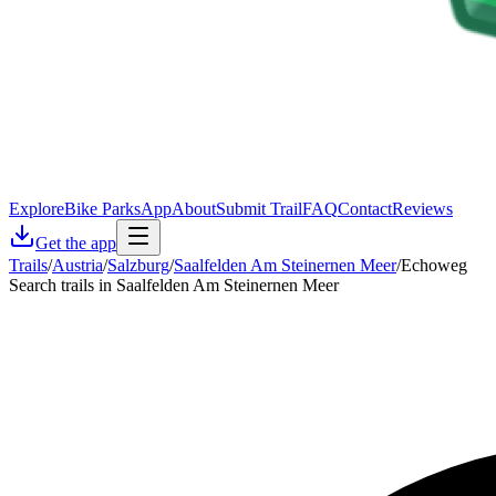
Explore
Bike Parks
App
About
Submit Trail
FAQ
Contact
Reviews
Get the app
Trails
/
Austria
/
Salzburg
/
Saalfelden Am Steinernen Meer
/
Echoweg
Search trails in Saalfelden Am Steinernen Meer