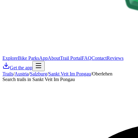
Explore
Bike Parks
App
About
Trail Portal
FAQ
Contact
Reviews
Get the app
Trails
/
Austria
/
Salzburg
/
Sankt Veit Im Pongau
/
Oberlehen
Search trails in Sankt Veit Im Pongau