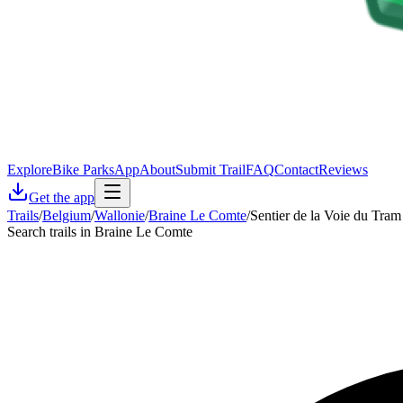
Explore
Bike Parks
App
About
Submit Trail
FAQ
Contact
Reviews
Get the app
Trails
/
Belgium
/
Wallonie
/
Braine Le Comte
/
Sentier de la Voie du Tram
Search trails in Braine Le Comte