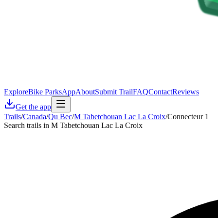
Explore
Bike Parks
App
About
Submit Trail
FAQ
Contact
Reviews
Get the app
Trails
/
Canada
/
Qu Bec
/
M Tabetchouan Lac La Croix
/
Connecteur 1
Search trails in M Tabetchouan Lac La Croix