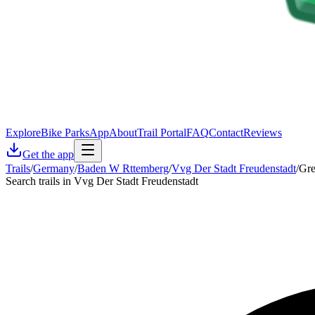
Explore
Bike Parks
App
About
Trail Portal
FAQ
Contact
Reviews
Get the app
Trails
/
Germany
/
Baden W Rttemberg
/
Vvg Der Stadt Freudenstadt
/
Gr
Search trails in Vvg Der Stadt Freudenstadt