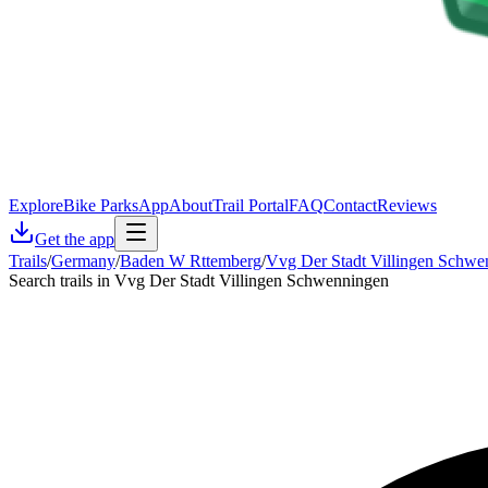
Explore
Bike Parks
App
About
Trail Portal
FAQ
Contact
Reviews
Get the app
Trails
/
Germany
/
Baden W Rttemberg
/
Vvg Der Stadt Villingen Schwe
Search trails in Vvg Der Stadt Villingen Schwenningen