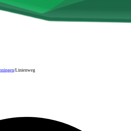
nningen
/
Linienweg