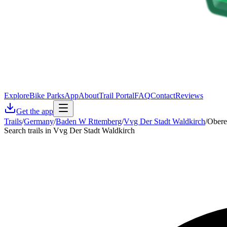
Explore
Bike Parks
App
About
Trail Portal
FAQ
Contact
Reviews
Get the app
Trails
/
Germany
/
Baden W Rttemberg
/
Vvg Der Stadt Waldkirch
/
Obere
Search trails in Vvg Der Stadt Waldkirch