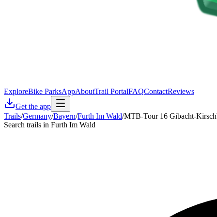
Explore
Bike Parks
App
About
Trail Portal
FAQ
Contact
Reviews
Get the app
Trails
/
Germany
/
Bayern
/
Furth Im Wald
/
MTB-Tour 16 Gibacht-Kirsch
Search trails in Furth Im Wald