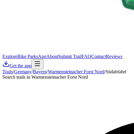
Explore
Bike Parks
App
About
Submit Trail
FAQ
Contact
Reviews
Get the app
Trails
/
Germany
/
Bayern
/
Warmensteinacher Forst Nord
/
Südabfahrt
Search trails in Warmensteinacher Forst Nord