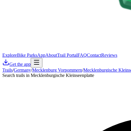
Explore
Bike Parks
App
About
Trail Portal
FAQ
Contact
Reviews
Get the app
Trails
/
Germany
/
Mecklenburg Vorpommern
/
Mecklenburgische Kleinse
Search trails in Mecklenburgische Kleinseenplatte