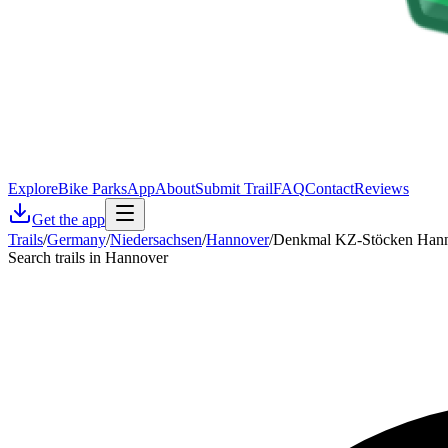
Explore
Bike Parks
App
About
Submit Trail
FAQ
Contact
Reviews
Get the app
Trails
/
Germany
/
Niedersachsen
/
Hannover
/
Denkmal KZ-Stöcken Hann
Search trails in Hannover