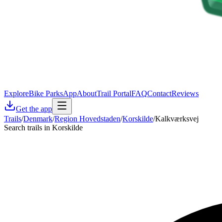
Explore
Bike Parks
App
About
Trail Portal
FAQ
Contact
Reviews
Get the app
Trails
/
Denmark
/
Region Hovedstaden
/
Korskilde
/
Kalkværksvej
Search trails in Korskilde