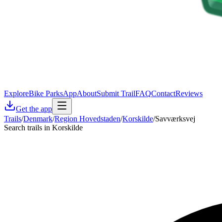
Explore
Bike Parks
App
About
Submit Trail
FAQ
Contact
Reviews
Get the app
Trails
/
Denmark
/
Region Hovedstaden
/
Korskilde
/
Savværksvej
Search trails in Korskilde