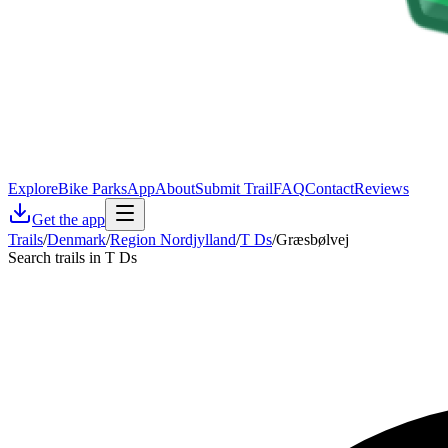
Explore
Bike Parks
App
About
Submit Trail
FAQ
Contact
Reviews
Get the app
Trails
/
Denmark
/
Region Nordjylland
/
T Ds
/
Græsbølvej
Search trails in T Ds