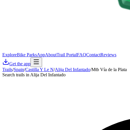
Explore
Bike Parks
App
About
Trail Portal
FAQ
Contact
Reviews
Get the app
Trails
/
Spain
/
Castilla Y Le N
/
Alija Del Infantado
/
Mtb Vía de la Plata
Search trails in Alija Del Infantado