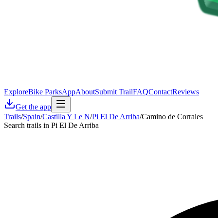
Explore
Bike Parks
App
About
Submit Trail
FAQ
Contact
Reviews
Get the app
Trails
/
Spain
/
Castilla Y Le N
/
Pi El De Arriba
/
Camino de Corrales
Search trails in Pi El De Arriba