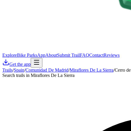
Explore
Bike Parks
App
About
Submit Trail
FAQ
Contact
Reviews
Get the app
Trails
/
Spain
/
Comunidad De Madrid
/
Miraflores De La Sierra
/
Cerro de
Search trails in Miraflores De La Sierra