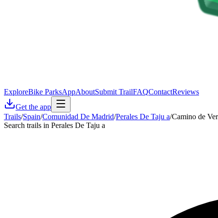
Explore
Bike Parks
App
About
Submit Trail
FAQ
Contact
Reviews
Get the app
Trails
/
Spain
/
Comunidad De Madrid
/
Perales De Taju a
/
Camino de Ver
Search trails in Perales De Taju a