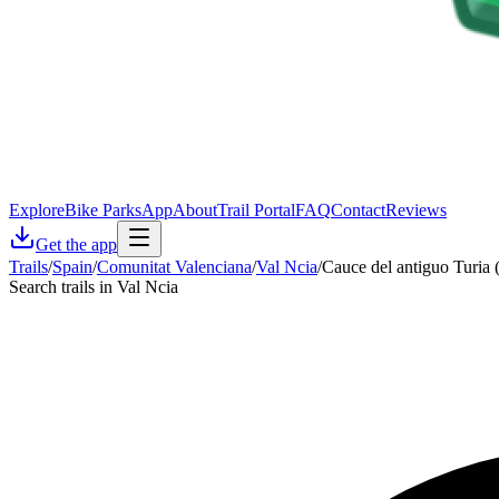
Explore
Bike Parks
App
About
Trail Portal
FAQ
Contact
Reviews
Get the app
Trails
/
Spain
/
Comunitat Valenciana
/
Val Ncia
/
Cauce del antiguo Turia 
Search trails in Val Ncia