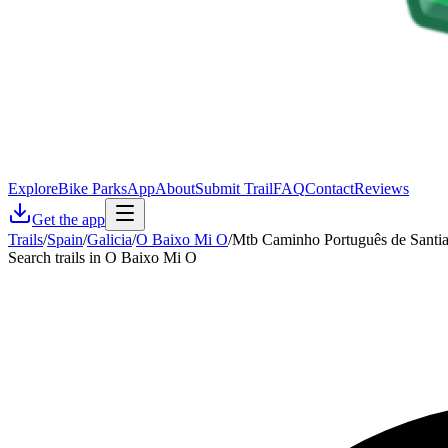
Explore
Bike Parks
App
About
Submit Trail
FAQ
Contact
Reviews
Get the app
Trails
/
Spain
/
Galicia
/
O Baixo Mi O
/
Mtb Caminho Português de Santi
Search trails in O Baixo Mi O