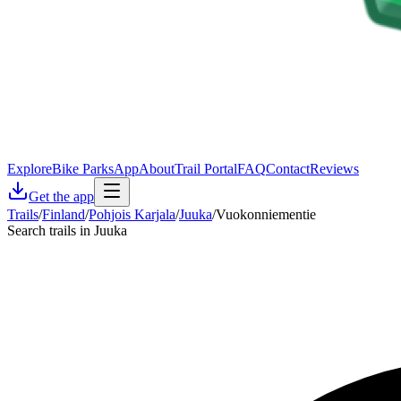
Explore
Bike Parks
App
About
Trail Portal
FAQ
Contact
Reviews
Get the app
Trails
/
Finland
/
Pohjois Karjala
/
Juuka
/
Vuokonniementie
Search trails in Juuka