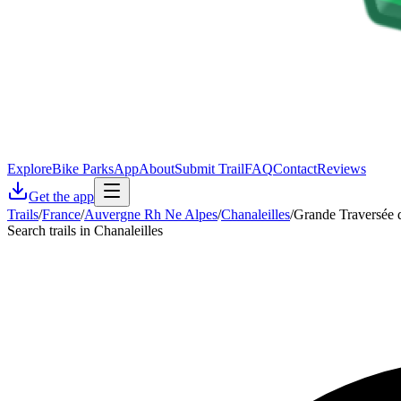
Explore
Bike Parks
App
About
Submit Trail
FAQ
Contact
Reviews
Get the app
Trails
/
France
/
Auvergne Rh Ne Alpes
/
Chanaleilles
/
Grande Traversée 
Search trails in Chanaleilles