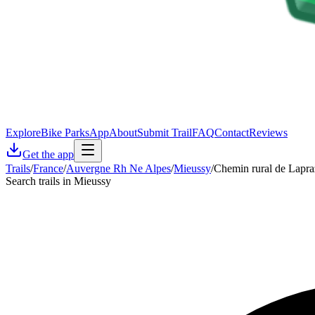
Explore
Bike Parks
App
About
Submit Trail
FAQ
Contact
Reviews
Get the app
Trails
/
France
/
Auvergne Rh Ne Alpes
/
Mieussy
/
Chemin rural de Lapra
Search trails in Mieussy