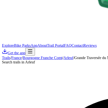
Explore
Bike Parks
App
About
Trail Portal
FAQ
Contact
Reviews
Get the app
Trails
/
France
/
Bourgogne Franche Comt
/
Arleuf
/
Grande Traversée du M
Search trails in Arleuf