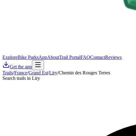
Explore
Bike Parks
App
About
Trail Portal
FAQ
Contact
Reviews
Get the app
Trails
/
France
/
Grand Est
/
Liry
/
Chemin des Rouges Terres
Search trails in Liry