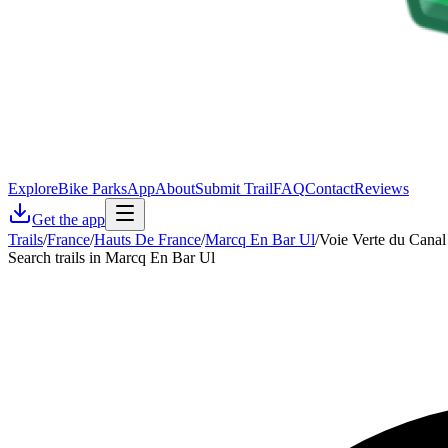
Explore
Bike Parks
App
About
Submit Trail
FAQ
Contact
Reviews
Get the app
Trails
/
France
/
Hauts De France
/
Marcq En Bar Ul
/
Voie Verte du Cana
Search trails in Marcq En Bar Ul