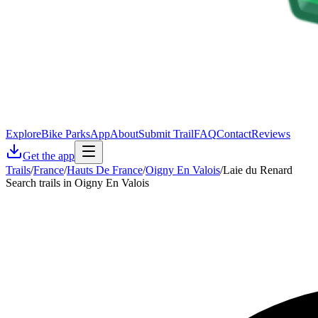
Explore
Bike Parks
App
About
Submit Trail
FAQ
Contact
Reviews
Get the app
Trails
/
France
/
Hauts De France
/
Oigny En Valois
/
Laie du Renard
Search trails in Oigny En Valois