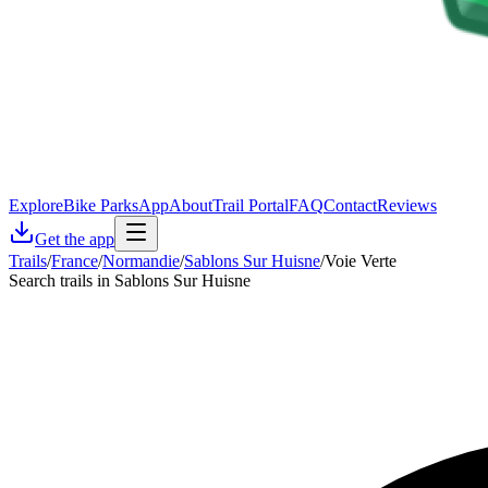
Explore
Bike Parks
App
About
Trail Portal
FAQ
Contact
Reviews
Get the app
Trails
/
France
/
Normandie
/
Sablons Sur Huisne
/
Voie Verte
Search trails in Sablons Sur Huisne