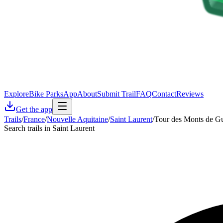
Explore
Bike Parks
App
About
Submit Trail
FAQ
Contact
Reviews
Get the app
Trails
/
France
/
Nouvelle Aquitaine
/
Saint Laurent
/
Tour des Monts de Gu
Search trails in Saint Laurent