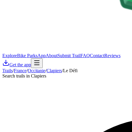
Explore
Bike Parks
App
About
Submit Trail
FAQ
Contact
Reviews
Get the app
Trails
/
France
/
Occitanie
/
Clapiers
/
Le Défi
Search trails in Clapiers