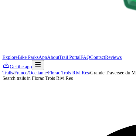
Explore
Bike Parks
App
About
Trail Portal
FAQ
Contact
Reviews
Get the app
Trails
/
France
/
Occitanie
/
Florac Trois Rivi Res
/
Grande Traversée du Ma
Search trails in Florac Trois Rivi Res