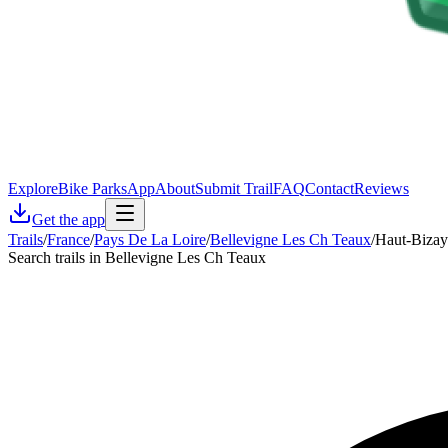
Explore
Bike Parks
App
About
Submit Trail
FAQ
Contact
Reviews
Get the app
Trails
/
France
/
Pays De La Loire
/
Bellevigne Les Ch Teaux
/
Haut-Bizay
Search trails in Bellevigne Les Ch Teaux