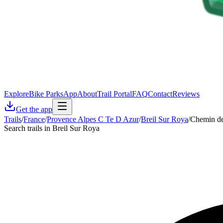
Explore
Bike Parks
App
About
Trail Portal
FAQ
Contact
Reviews
Get the app
Trails
/
France
/
Provence Alpes C Te D Azur
/
Breil Sur Roya
/
Chemin de
Search trails in Breil Sur Roya