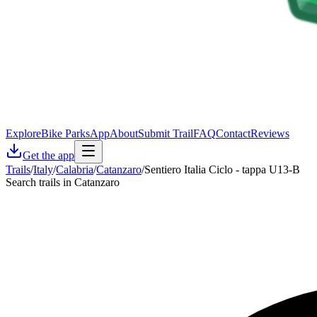
Explore
Bike Parks
App
About
Submit Trail
FAQ
Contact
Reviews
Get the app
Trails
/
Italy
/
Calabria
/
Catanzaro
/
Sentiero Italia Ciclo - tappa U13-B
Search trails in Catanzaro