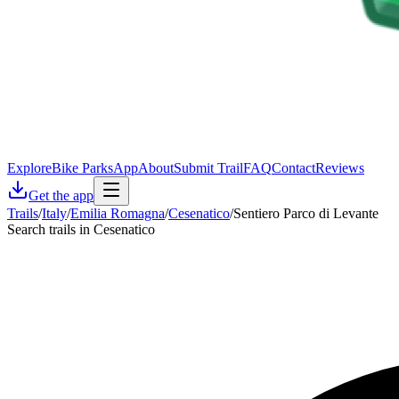
Explore
Bike Parks
App
About
Submit Trail
FAQ
Contact
Reviews
Get the app
Trails
/
Italy
/
Emilia Romagna
/
Cesenatico
/
Sentiero Parco di Levante
Search trails in Cesenatico