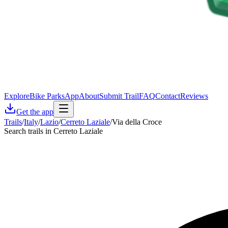
Explore
Bike Parks
App
About
Submit Trail
FAQ
Contact
Reviews
Get the app
Trails
/
Italy
/
Lazio
/
Cerreto Laziale
/
Via della Croce
Search trails in Cerreto Laziale