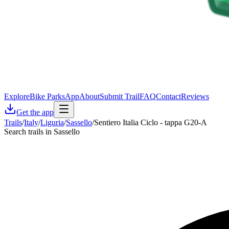
Explore
Bike Parks
App
About
Submit Trail
FAQ
Contact
Reviews
Get the app
Trails
/
Italy
/
Liguria
/
Sassello
/
Sentiero Italia Ciclo - tappa G20-A
Search trails in Sassello