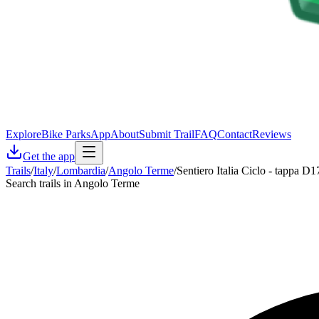
Explore
Bike Parks
App
About
Submit Trail
FAQ
Contact
Reviews
Get the app
Trails
/
Italy
/
Lombardia
/
Angolo Terme
/
Sentiero Italia Ciclo - tappa D
Search trails in Angolo Terme