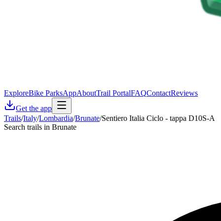
Explore
Bike Parks
App
About
Trail Portal
FAQ
Contact
Reviews
Get the app
Trails
/
Italy
/
Lombardia
/
Brunate
/
Sentiero Italia Ciclo - tappa D10S-A
Search trails in Brunate