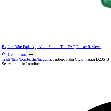
Explore
Bike Parks
App
About
Submit Trail
FAQ
Contact
Reviews
Get the app
Trails
/
Italy
/
Lombardia
/
Incudine
/
Sentiero Italia Ciclo - tappa D23S-B
Search trails in Incudine