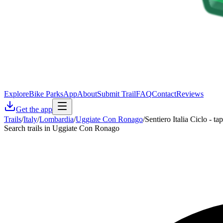
Explore
Bike Parks
App
About
Submit Trail
FAQ
Contact
Reviews
Get the app
Trails
/
Italy
/
Lombardia
/
Uggiate Con Ronago
/
Sentiero Italia Ciclo - 
Search trails in Uggiate Con Ronago