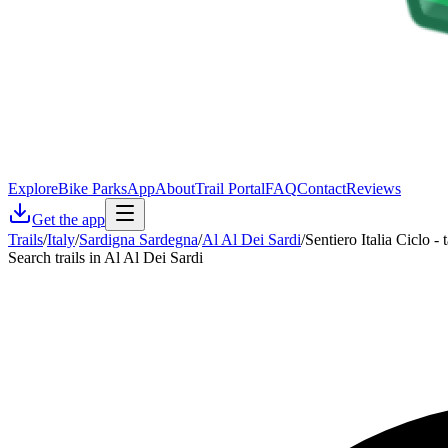
Explore
Bike Parks
App
About
Trail Portal
FAQ
Contact
Reviews
Get the app
Trails
/
Italy
/
Sardigna Sardegna
/
Al Al Dei Sardi
/
Sentiero Italia Ciclo 
Search trails in Al Al Dei Sardi