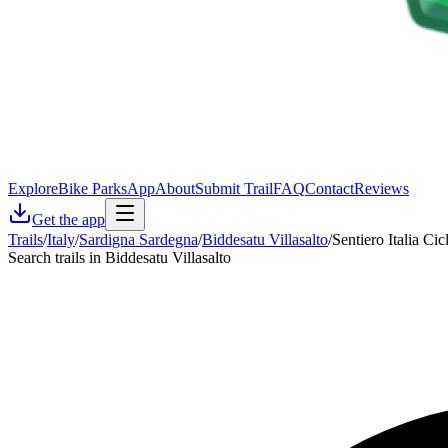
Explore
Bike Parks
App
About
Submit Trail
FAQ
Contact
Reviews
Get the app
Trails
/
Italy
/
Sardigna Sardegna
/
Biddesatu Villasalto
/
Sentiero Italia Ci
Search trails in Biddesatu Villasalto