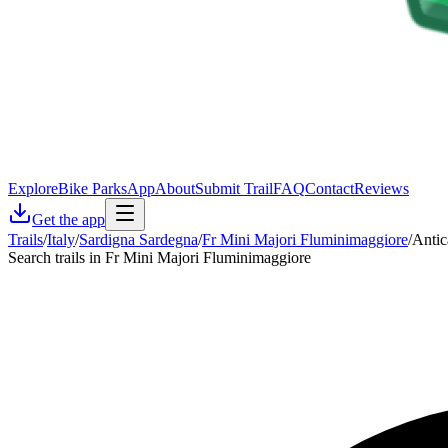
Explore
Bike Parks
App
About
Submit Trail
FAQ
Contact
Reviews
Get the app
Trails
/
Italy
/
Sardigna Sardegna
/
Fr Mini Majori Fluminimaggiore
/
Antic
Search trails in Fr Mini Majori Fluminimaggiore