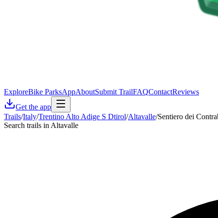
Explore
Bike Parks
App
About
Submit Trail
FAQ
Contact
Reviews
Get the app
Trails
/
Italy
/
Trentino Alto Adige S Dtirol
/
Altavalle
/
Sentiero dei Contra
Search trails in Altavalle