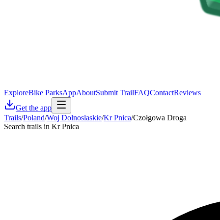
Explore
Bike Parks
App
About
Submit Trail
FAQ
Contact
Reviews
Get the app
Trails
/
Poland
/
Woj Dolnoslaskie
/
Kr Pnica
/
Czołgowa Droga
Search trails in Kr Pnica