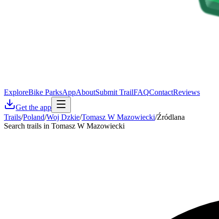
Explore
Bike Parks
App
About
Submit Trail
FAQ
Contact
Reviews
Get the app
Trails
/
Poland
/
Woj Dzkie
/
Tomasz W Mazowiecki
/
Źródlana
Search trails in Tomasz W Mazowiecki