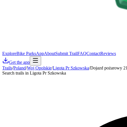
Explore
Bike Parks
App
About
Submit Trail
FAQ
Contact
Reviews
Get the app
Trails
/
Poland
/
Woj Opolskie
/
Ligota Pr Szkowska
/
Dojazd pożarowy 2
Search trails in Ligota Pr Szkowska